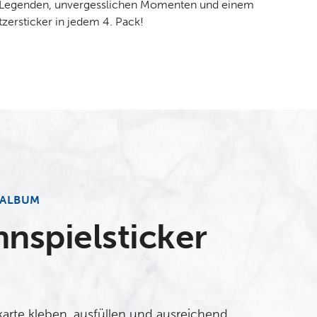
 Legenden, unvergesslichen Momenten und einem
tzersticker in jedem 4. Pack!
LALBUM
nspiel­sticker
arte kleben, ausfüllen und ausreichend