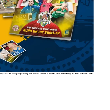
s, Anja Dirksen, Wolfgang Böning, Ina Jordan, Tomma Warnders,Arno Zimmering, Ina Eilts, Joachim Albers