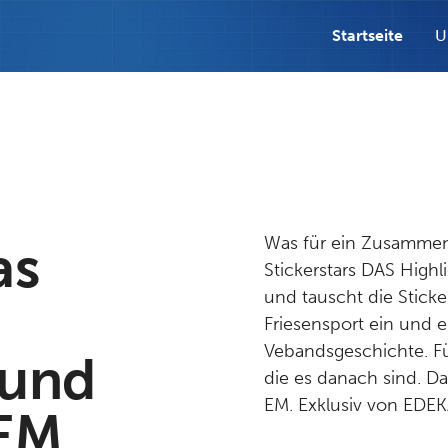
Startseite
U
Was für ein Zusammen
as
Stickerstars DAS High
und tauscht die Sticke
Friesensport ein und 
Vebandsgeschichte. Für
rund
die es danach sind. D
EM. Exklusiv von EDEK
-EM