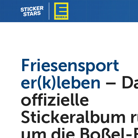
Friesensport
er(k)leben
– D
offizielle
Stickeralbum 
um die Boßel